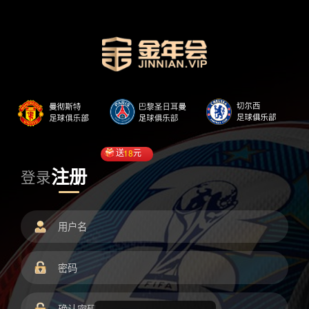
送
18
元
注册
登录